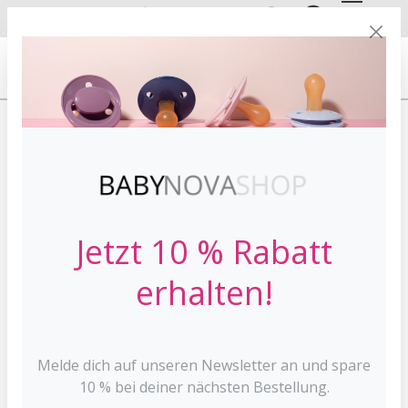
DE
EN
VERSANDKOSTE
NFREI AB 30 €*
Ich bin bereits Kunde
Einloggen mit E-Mail-Adresse und Passwort
Ihre E-Mail-Adresse
Jetzt 10 % Rabatt
Ihr Passwort
erhalten!
Ich habe mein Passwort vergessen.
Melde dich auf unseren Newsletter an und spare
Anmelden
10 % bei deiner nächsten Bestellung.