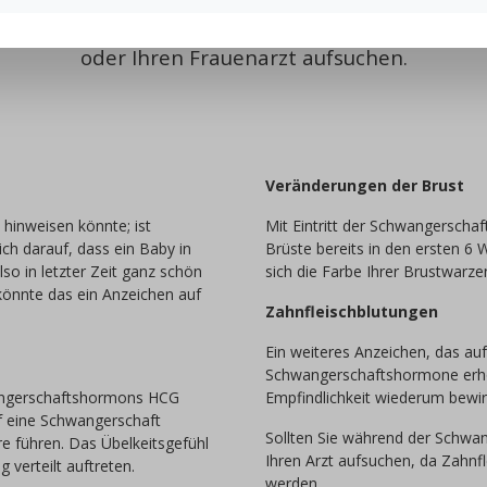
rschaft sind, um sich wirklich sicher zu sein; so
oder Ihren Frauenarzt aufsuchen.
Veränderungen der Brust
hinweisen könnte; ist
Mit Eintritt der Schwangerschaf
ich darauf, dass ein Baby in
Brüste bereits in den ersten 6
so in letzter Zeit ganz schön
sich die Farbe Ihrer Brustwarze
önnte das ein Anzeichen auf
Zahnfleischblutungen
Ein weiteres Anzeichen, das auf
Schwangerschaftshormone erhöh
wangerschaftshormons HCG
Empfindlichkeit wiederum bewirk
uf eine Schwangerschaft
Sollten Sie während der Schwang
re führen. Das Übelkeitsgefühl
Ihren Arzt aufsuchen, da Zahnf
verteilt auftreten.
werden.