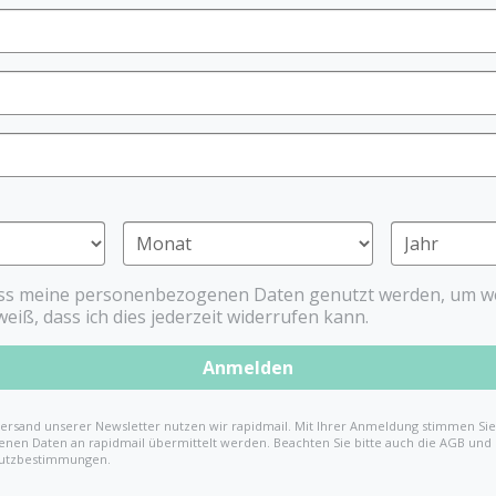
ass meine personenbezogenen Daten genutzt werden, um we
rschaftsanzeichen: Frühe Anzeichen 
weiß, dass ich dies jederzeit widerrufen kann.
Anmelden
geben Ihnen ein Indiz dafür, dass Sie schwanger 
Test Ihnen mehr darüber sagen könnte.
ersand unserer Newsletter nutzen wir rapidmail. Mit Ihrer Anmeldung stimmen Sie 
nen Daten an rapidmail übermittelt werden. Beachten Sie bitte auch die AGB und
Ihr Körper bereits erste Anzeichen aufweisen, d
utzbestimmungen.
erraten Ihnen die nachfolgenden Symptome schon 