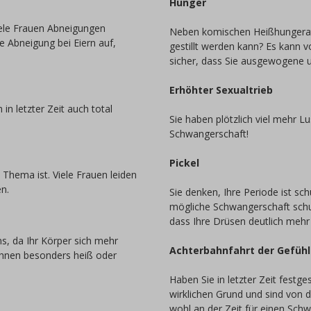
Hunger
ele Frauen Abneigungen
Neben komischen Heißhungeratt
e Abneigung bei Eiern auf,
gestillt werden kann? Es kann 
sicher, dass Sie ausgewogene 
Erhöhter Sexualtrieb
 in letzter Zeit auch total
Sie haben plötzlich viel mehr L
Schwangerschaft!
Pickel
hema ist. Viele Frauen leiden
n.
Sie denken, Ihre Periode ist sc
mögliche Schwangerschaft schul
dass Ihre Drüsen deutlich mehr 
s, da Ihr Körper sich mehr
Achterbahnfahrt der Gefüh
Ihnen besonders heiß oder
Haben Sie in letzter Zeit festge
wirklichen Grund und sind von 
wohl an der Zeit für einen Sch