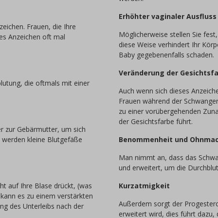
Erhöhter vaginaler Ausfluss
zeichen. Frauen, die Ihre
Möglicherweise stellen Sie fest
es Anzeichen oft mal
diese Weise verhindert Ihr Kör
Baby gegebenenfalls schaden.
Veränderung der Gesichtsf
utung, die oftmals mit einer
Auch wenn sich dieses Anzeich
Frauen während der Schwangers
zu einer vorübergehenden Zun
der Gesichtsfarbe führt.
er zur Gebärmutter, um sich
d werden kleine Blutgefäße
Benommenheit und Ohnma
Man nimmt an, dass das Schwa
und erweitert, um die Durchblu
 auf Ihre Blase drückt, (was
Kurzatmigkeit
) kann es zu einem verstärkten
Außerdem sorgt der Progesteron
ng des Unterleibs nach der
erweitert wird, dies führt dazu