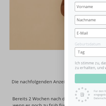
Geburtsdatum
Ich stimme zu, d
28 Schwange
zu erhalten, und 
Die nachfolgenden Anzeichen und Symptome 
Für den V
eingegebe
Bereits 2 Wochen nach der Empfängnis kann 
Datensch
wenn es noch zu früh für einen Test ist, v