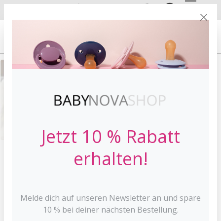
DE
EN
VERSANDKOSTE
NFREI AB 30 €*
Jetzt 10 % Rabatt
erhalten!
HOME
ERNÄHRUNG
STILLEN
Melde dich auf unseren Newsletter an und spare
Stillen
10 % bei deiner nächsten Bestellung.