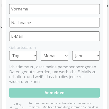
Entdecke Produkte rund ums Stillen wir Brusthütchen, Milchpumpen
und Spucktücher.
Filter
Geburtsdatum
Ich stimme zu, dass meine personenbezogenen
Daten genutzt werden, um werbliche E-Mails zu
erhalten, und weiß, dass ich dies jederzeit
widerrufen kann.
Anmelden
Stillhütchen 2er mit
Stilleinlagen
Transportbox
BABYNOVA
Für den Versand unserer Newsletter nutzen wir
BABYNOVA
4,99 €
rapidmail. Mit Ihrer Anmeldung stimmen Sie zu, dass