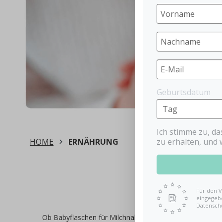
Geburtsdatum
Ich stimme zu, d
zu erhalten, und 
HOME
ERNÄHRUNG
Für den V
eingegebe
Datensch
Ob Babyflaschen für Milchnahrung oder Trinklernbecher u