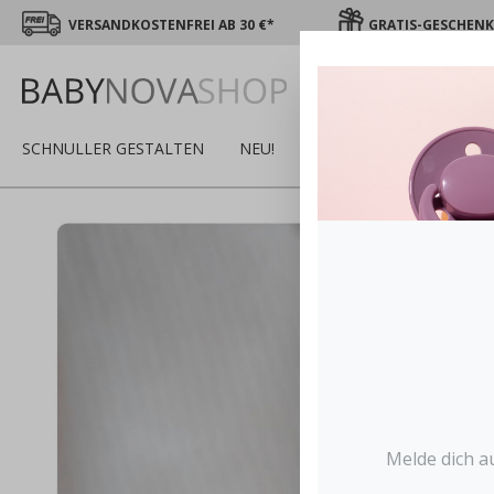
VERSANDKOSTENFREI AB 30 €*
GRATIS-GESCHENK 
SCHNULLER GESTALTEN
NEU!
SALE
WINTER
S
Melde dich a