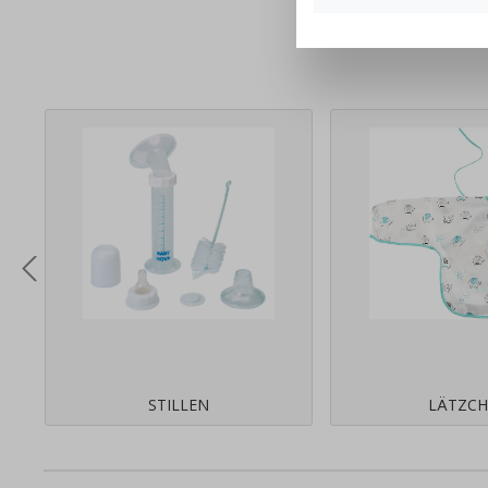
STILLEN
LÄTZC