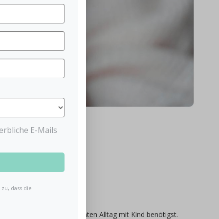
rbliche E-Mails
zu, dass die
 alles, was du im turbulenten Alltag mit Kind benötigst.