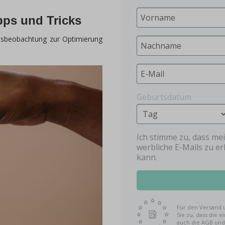
pps und Tricks
klusbeobachtung zur Optimierung
Geburtsdatum
Ich stimme zu, dass m
werbliche E-Mails zu er
kann.
Für den Versand 
Sie zu, dass die 
auch die AGB un