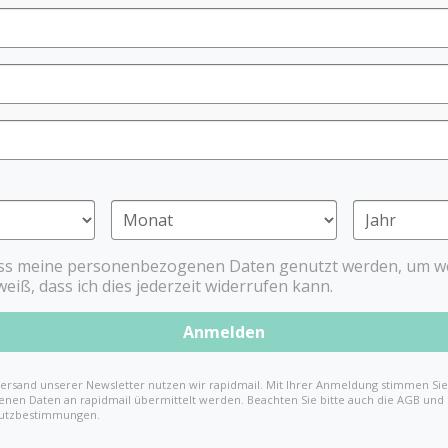
ass meine personenbezogenen Daten genutzt werden, um we
weiß, dass ich dies jederzeit widerrufen kann.
Anmelden
ERNÄHRUNG
ersand unserer Newsletter nutzen wir rapidmail. Mit Ihrer Anmeldung stimmen Sie 
nen Daten an rapidmail übermittelt werden. Beachten Sie bitte auch die AGB und
utzbestimmungen.
nd Kindergeschirr für den Beikoststart. Im Baby-Nova-Shop findest du