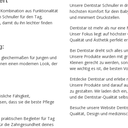
ert
Unsere Dentistar Schnuller in 
 Kombination aus Funktionalität
höchsten Komfort für dein Bab
n Schnuller für den Tag,
und minimiert Druckstellen.
 damit du ihn leichter finden
Dentistar ist mehr als nur eine 
Unser Fokus liegt auf höchster
Qualität und Ästhetik perfekt 
ng:
Bei Dentistar dreht sich alles
Unsere Produkte wurden mit gro
ch gleichermaßen für Jungen und
Kleinen gerecht zu werden, son
ihnen einen modernen Look, der
wie wichtig es ist, die besten 
Entdecke Dentistar und erlebe
Unsere Produkte sind darauf au
zu gestalten. Wir laden dich ei
sliche Fähigkeit,
und die Dentistar-Qualität selbs
sen, dass sie die beste Pflege
Besuche unsere Website
Dentis
Qualität, Design und medizinis
 praktischen Begleiter für Tag
für die Zahngesundheit deines