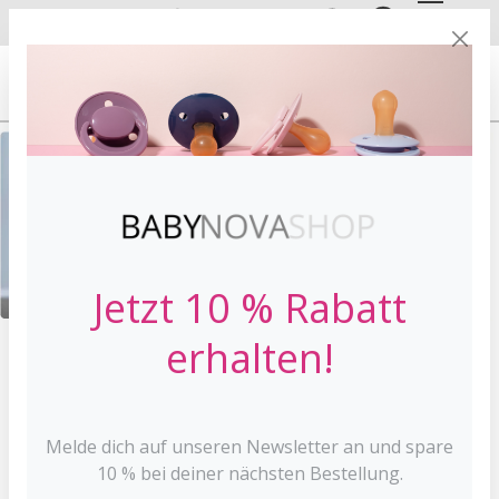
DE
EN
VERSANDKOSTE
NFREI AB 30 €*
Jetzt 10 % Rabatt
erhalten!
HOME
SCHNULLER
ZUBEHÖR
Melde dich auf unseren Newsletter an und spare
Schnuller Zubehör
10 % bei deiner nächsten Bestellung.