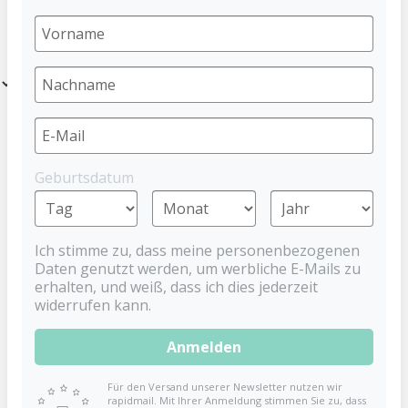
Entdecke praktisches Schnuller Zubehör wie den tragbaren UVC
Sterilisator von Dentistar. Aber auch viele klassische Produkte wie
Schnullerketten und Aufbewahrungen.
Filter
Neu
Geburtsdatum
Ich stimme zu, dass meine personenbezogenen
Daten genutzt werden, um werbliche E-Mails zu
erhalten, und weiß, dass ich dies jederzeit
widerrufen kann.
dentistar Schnullertier
Tragbarer UVC
Anmelden
Fuchs & Hase
Sterilisator Baby
DENTISTAR
DENTISTAR
Für den Versand unserer Newsletter nutzen wir
rapidmail. Mit Ihrer Anmeldung stimmen Sie zu, dass
16,99 €
14,99 €
19,99 €
(25.01%