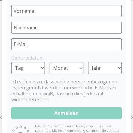
HOME
SPIELZEUG
Spielzeug
Entdecke praktisches Spielzeug für Babys und Kleinkinder und
Geburtsdatum
fördere auf spielerische Art und Weise die Entwicklung deines
Kindes.
Ich stimme zu, dass meine personenbezogenen
Daten genutzt werden, um werbliche E-Mails zu
erhalten, und weiß, dass ich dies jederzeit
widerrufen kann.
Anmelden
Für den Versand unserer Newsletter nutzen wir
rapidmail. Mit Ihrer Anmeldung stimmen Sie zu, dass