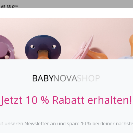
AB 35 €**
CHNULLER
STOPPi
BABYFLASCHEN
ZAHNEN
SPIE
Spieluhr Eule 
BABYNOVA
Jetzt 10 % Rabatt erhalten!
• für Babys ab 3 Monaten
• beruhigende Einschlafhilf
• Melodie: Schlaf Kindlein s
• BPA frei*
uf unseren Newsletter an und spare 10 % bei deiner nächste
Spieluhr Eule