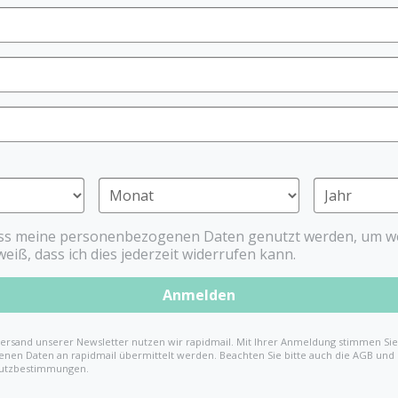
Die niedliche Spieluhr in F
Einschlafmelodie zu spielen
Spieluhr beispielsweise a
Obermaterial der süßen Eul
besonders kuschelig und w
Diese Spieluhr spielt die Me
Nova Online-Shop um und e
Bei der Herstellung der Sp
verwendet. Außerdem entsp
*laut EU Verordnung
ass meine personenbezogenen Daten genutzt werden, um we
weiß, dass ich dies jederzeit widerrufen kann.
%
Anmelden
8,99 €
13,99 €
(35
ersand unserer Newsletter nutzen wir rapidmail. Mit Ihrer Anmeldung stimmen Sie 
nen Daten an rapidmail übermittelt werden. Beachten Sie bitte auch die AGB und
utzbestimmungen.