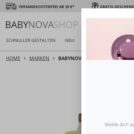
VERSANDKOSTENFREI AB 30 €*
GRATIS-GESCHENK 
SCHNULLER GESTALTEN
NEU!
SALE
WINTER
S
HOME
MARKEN
BABYNOVA
Melde dich a