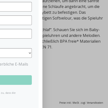
orm einer Eule lässt sich aufziehen, um dann eine sanfte
. Am Kopf der Eule ist eine Schlaufe angebracht, um die
m Kinderwagen oder Babybett zu befestigen. Das
e besteht aus hochwertigen Softvelour, was die Spieluhr
eich macht.
lodie „Schlaf Kindlein schlaf“. Schauen Sie sich im Baby-
ntdecken Sie weitere Spieluhren und andere Melodien.
ieluhr Eule wurden ausschließlich BPA freie* Materialien
richt das Produkt der EN 71.
rbliche E-Mails
.74% gespart)
zu, dass die
Preise inkl. MwSt. zzgl. Versandkosten