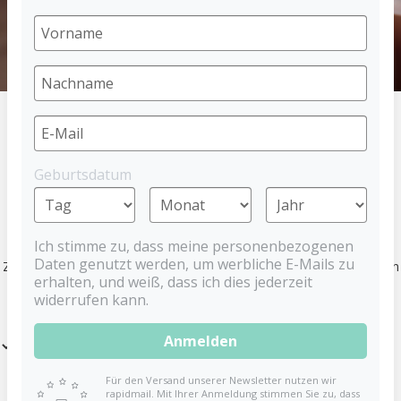
HOME
MARKEN
BABYNOVA
Geburtsdatum
BABYNOVA PRODUKTE
Ich stimme zu, dass meine personenbezogenen
Zeitlos und hochwertig, das sind die Produkte von babynova. Ob
Daten genutzt werden, um werbliche E-Mails zu
Zahnungshilfe oder Badespielzeug, babynova begleitet dich und dein
erhalten, und weiß, dass ich dies jederzeit
Kind durch den Alltag.
widerrufen kann.
Anmelden
Filter
Für den Versand unserer Newsletter nutzen wir
rapidmail. Mit Ihrer Anmeldung stimmen Sie zu, dass