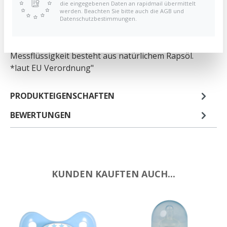
die eingegebenen Daten an rapidmail übermittelt
werden. Beachten Sie bitte auch die AGB und
Analoges Badethermometer mit extra großer und
Datenschutzbestimmungen.
übersichtlicher Skalierung und zusätzlicher
Markierung für Babys optimale Badetemperatur. Die
Messflüssigkeit besteht aus natürlichem Rapsöl.
*laut EU Verordnung"
PRODUKTEIGENSCHAFTEN
BEWERTUNGEN
KUNDEN KAUFTEN AUCH...