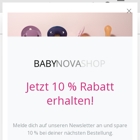
DE
EN
VERSANDKOSTE
NFREI AB 30 €*
HOME
PFLEGE
BADEN
Jetzt 10 % Rabatt
erhalten!
Melde dich auf unseren Newsletter an und spare
10 % bei deiner nächsten Bestellung.
Badethermometer Mint