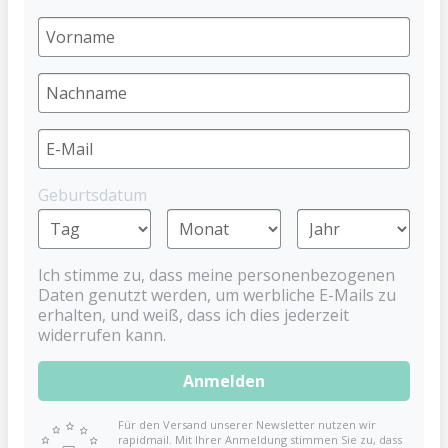
BABYNOVA
4,99 €
Preise inkl. MwSt. zzgl. Versandkosten
1 Bewertung
Geburtsdatum
analoges Badethermometer
mit Rapsöl als natürliche Messflüssigkeit
Made in Germany
Ich stimme zu, dass meine personenbezogenen
BPA frei*
Daten genutzt werden, um werbliche E-Mails zu
erhalten, und weiß, dass ich dies jederzeit
widerrufen kann.
Analoges Badethermometer mit extra großer und
übersichtlicher Skalierung und zusätzlicher
Anmelden
Markierung für Babys optimale Badetemperatur. Die
Messflüssigkeit besteht aus natürlichem Rapsöl.
Für den Versand unserer Newsletter nutzen wir
*laut EU Verordnung"
rapidmail. Mit Ihrer Anmeldung stimmen Sie zu, dass