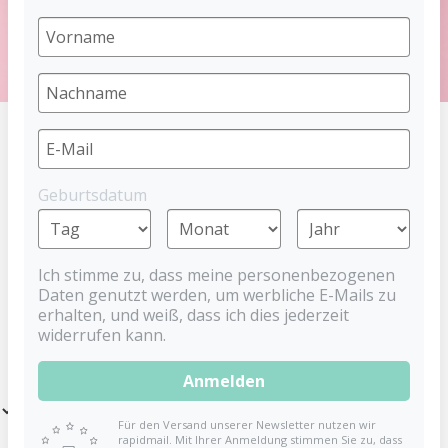
HOME
SCHNULLER
DENTISTAR SCHNULLER
LATEX
Geburtsdatum
Latex Schnuller
Ich stimme zu, dass meine personenbezogenen
Daten genutzt werden, um werbliche E-Mails zu
Ob Kirschsauger oder extra zahnfreundlich, mit angesagter runder
erhalten, und weiß, dass ich dies jederzeit
Mundplatte oder im klassischen Design. Entdecke eine große
widerrufen kann.
Auswahl an Schnullern mit Latex Saugern.
Anmelden
Filter
Für den Versand unserer Newsletter nutzen wir
rapidmail. Mit Ihrer Anmeldung stimmen Sie zu, dass