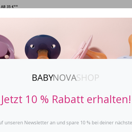
AB 35 €**
CHNULLER
STOPPi
BABYFLASCHEN
ZAHNEN
SPIE
Beißring Pent
DENTISTAR
Jetzt 10 % Rabatt erhalten!
2-telig, Silikonteil und
massiert sanft das ger
lindert Schmerzen be
uf unseren Newsletter an und spare 10 % bei deiner nächste
mit verschiedenen Str