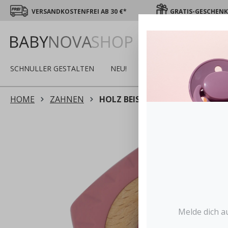
VERSANDKOSTENFREI AB 30 €*
GRATIS-GESCHENK 
SCHNULLER GESTALTEN
NEU!
SALE
WINTER
S
HOME
ZAHNEN
HOLZ BEISSRINGE
Melde dich a