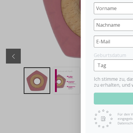
Geburtsdatum
Ich stimme zu, d
zu erhalten, und 
Für den V
eingegebe
Datensch