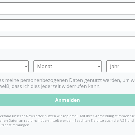
für Babys ab 3 Monat
BPA-freies* Material
Dentistar Pent
Der Dentistar Pentastar i
Zahnfleisch. Das lindert 
Zähne. Das flexible Materi
sorgen für zusätzlichen Kau
entfernen und sorgt so fü
ass meine personenbezogenen Daten genutzt werden, um we
* gemäß EU-Verordnung
weiß, dass ich dies jederzeit widerrufen kann.
Anmelden
ersand unserer Newsletter nutzen wir rapidmail. Mit Ihrer Anmeldung stimmen Sie 
nen Daten an rapidmail übermittelt werden. Beachten Sie bitte auch die AGB und
utzbestimmungen.