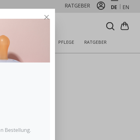
RATGEBER
DE
EN
LZEUG
ERNÄHRUNG
PFLEGE
RATGEBER
astar
 Holzring
eizte Zahnfleisch
im Zahnen
n Bestellung.
ukturen