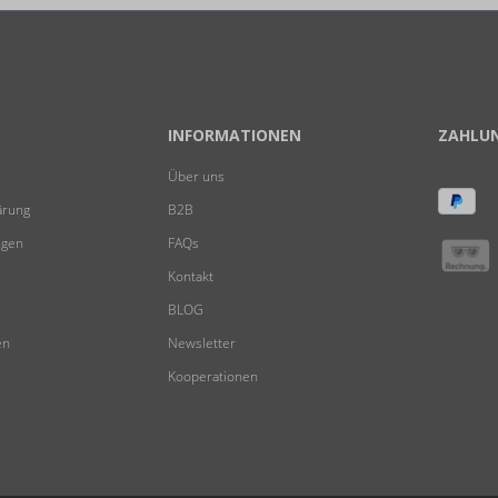
INFORMATIONEN
ZAHLU
Über uns
ärung
B2B
ngen
FAQs
Kontakt
BLOG
en
Newsletter
Kooperationen