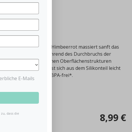
en
astar Beißring
n einem wunderschönen Himbeerrot massiert sanft das
die Schmerzen vor und während des Durchbruchs der
al und die unterschiedlichen Oberflächenstrukturen
spaß. Der Holzring lässt sich aus dem Silikonteil leicht
r noch mehr Beißspaß. BPA-frei*.
rbliche E-Mails
8,99 €
zu, dass die