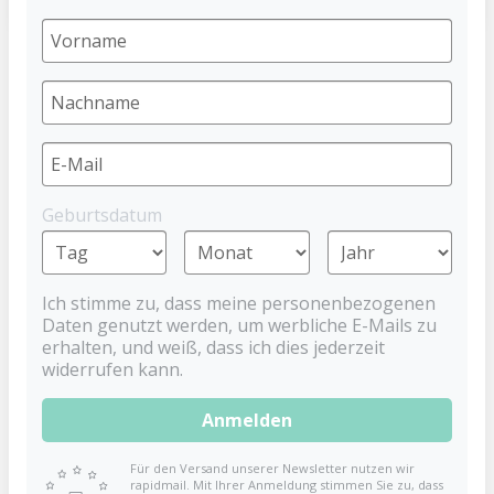
Kühlbeißring Türkis
DENTISTAR
4,99 €
Geburtsdatum
Preise inkl. MwSt. zzgl. Versandkosten
Ich stimme zu, dass meine personenbezogenen
Der Türkise Kühlbeißring von
Daten genutzt werden, um werbliche E-Mails zu
Dentistar: Eine erfrischende Lösung
erhalten, und weiß, dass ich dies jederzeit
widerrufen kann.
für zahnende Kleinkinder
Anmelden
Die Phase des Zahnens bringt für Babys oft
Unbehagen mit sich, aber der Dentistar Türkise
Für den Versand unserer Newsletter nutzen wir
Kühlbeißring bietet eine wohltuende Abhilfe. Speziell
rapidmail. Mit Ihrer Anmeldung stimmen Sie zu, dass