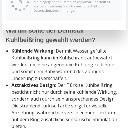
die eingegebenen Daten an rapidmail übermittelt
entwickelt, um den Bedürfnissen zahnender
werden. Beachten Sie bitte auch die AGB und
Kleinkinder gerecht zu werden, stellt dieser
Datenschutzbestimmungen.
Kühlbeißring eine erfrischende Lösung dar.
Warum sollte der Dentistar
Kühlbeißring gewählt werden?
Kühlende Wirkung:
Der mit Wasser gefüllte
Kühlbeißring kann im Kühlschrank aufbewahrt
werden, um eine angenehme Kühlung zu bieten
und somit dem Baby während des Zahnens
Linderung zu verschaffen.
Attraktives Design:
Der Türkise Kühlbeißring
besticht nicht nur durch seine kühlende Wirkung,
sondern auch durch sein ansprechendes Design.
Die strahlend türkise Farbe sorgt für visuelle
Anziehung, während die verschiedenen Texturen
auf dem Ring zusätzliche sensorische Stimulation
bieten.