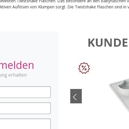
eliebten Twistshake Flaschen. Das besondere an den Babyflaschen von
aktiven Auflösen von Klumpen sorgt. Die Twistshake Flaschen sind in v
KUNDE
nmelden
ung erhalten
DENTISTAR