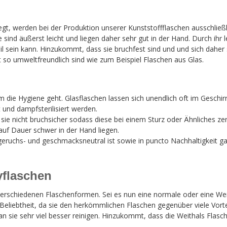
gt, werden bei der Produktion unserer Kunststoffflaschen ausschließl
e sind äußerst leicht und liegen daher sehr gut in der Hand. Durch ihr 
il sein kann. Hinzukommt, dass sie bruchfest sind und und sich dahe
ht so umweltfreundlich sind wie zum Beispiel Flaschen aus Glas.
 die Hygiene geht. Glasflaschen lassen sich unendlich oft im Geschir
 und dampfsterilisiert werden.
d sie nicht bruchsicher sodass diese bei einem Sturz oder Ähnliches z
auf Dauer schwer in der Hand liegen.
s geruchs- und geschmacksneutral ist sowie in puncto Nachhaltigkeit 
yflaschen
rschiedenen Flaschenformen. Sei es nun eine normale oder eine Weit
eliebtheit, da sie den herkömmlichen Flaschen gegenüber viele Vorte
 sie sehr viel besser reinigen. Hinzukommt, dass die Weithals Flasc