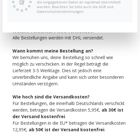
die eingegebenen Daten an rapidmail übermittelt
nachzukommen. Jedoch können wir leider nicht
werden. Beachten Sie bitte auch die AGB und
garantieren, dass Änderungen in bereits aufgegebenen
Datenschutzbestimmungen.
Bestellungen durchgeführt werden können.
Welche Versandart wird verwendet?
Alle Bestellungen werden mit DHL versendet.
Wann kommt meine Bestellung an?
Wir bemühen uns, deine Bestellung so schnell wie
möglich zu verschicken. In der Regel beträgt die
Lieferzeit 3-5 Werktage. Dies ist jedoch eine
unverbindliche Angabe und kann sich unter besonderen
Umständen verzögern.
Wie hoch sind die Versandkosten?
Für Bestellungen, die innerhalb Deutschlands verschickt
werden, betragen die Versandkosten 5,95€,
ab 30€ ist
der Versand kostenfrei
.
Für Bestellungen in die EU* betragen die Versandkosten
12,95€
,
ab 50€ ist der Versand kostenfrei
.