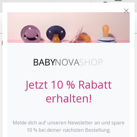
DE
EN
VERSANDKOSTE
NFREI AB 30 €*
HOME
INFORMATIONEN
FAQS
FAQs - häufig gestellte
Jetzt 10 % Rabatt
Fragen
erhalten!
Wie kann ich euren Kundenservice erreichen?
Unseren Kundenservice kannst du per E-Mail unter
Melde dich auf unseren Newsletter an und spare
shop@baby-nova.de erreichen.
10 % bei deiner nächsten Bestellung.