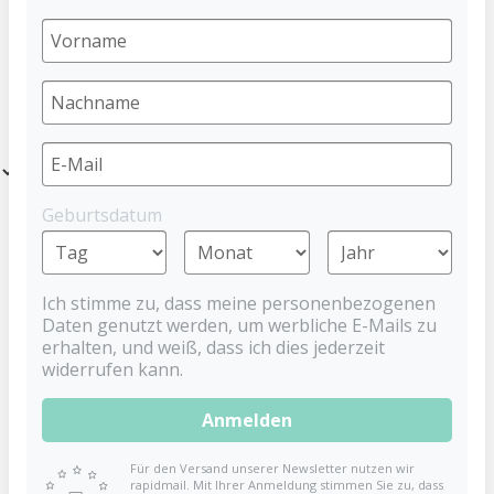
LEUCHTSCHNULLER
Entdecke eine Auswahl an Night Schnullern, die in der Nacht
leuchten. Für ruhigere Nächte, weil der Schnuller nachts schneller
gefunden wird.
Filter
Geburtsdatum
Ich stimme zu, dass meine personenbezogenen
Daten genutzt werden, um werbliche E-Mails zu
erhalten, und weiß, dass ich dies jederzeit
widerrufen kann.
Anmelden
Für den Versand unserer Newsletter nutzen wir
Schnuller NIGHT Stern
Schnuller NIGHT Stern
rapidmail. Mit Ihrer Anmeldung stimmen Sie zu, dass