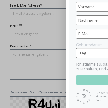
Ihre E-Mail-Adresse*
Betreff*
Geburtsdatum
Kommentar *
Ich stimme zu, d
zu erhalten, und 
Die mit einem Stern (*) markierten Felder sind Pflichtfelder.
Für den V
eingegebe
Datensch