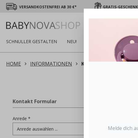
VERSANDKOSTENFREI AB 30 €*
GRATIS-GESCHENK 
SCHNULLER GESTALTEN
NEU!
SALE
WINTER
S
HOME
INFORMATIONEN
KONTAKT
Kontakt Formular
Anrede *
Melde dich a