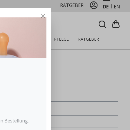
RATGEBER
DE
EN
LZEUG
ERNÄHRUNG
PFLEGE
RATGEBER
Nachname*
n Bestellung.