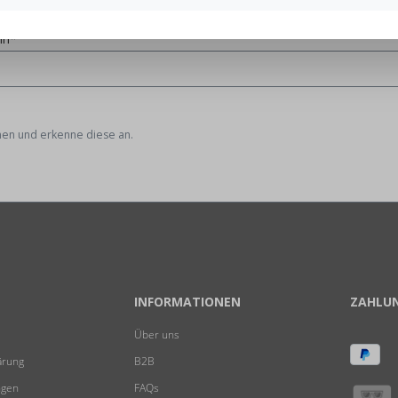
in*
en und erkenne diese an.
INFORMATIONEN
ZAHLU
Über uns
ärung
B2B
ngen
FAQs