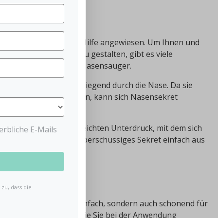
ast allen Dingen auf Ihre Hilfe angewiesen. Um Ihnen und
ngenehm wie möglich zu gestalten, gibt es viele
avon ist der Baby-Nova Nasensauger.
 Lebensmonaten überwiegend durch die Nase. Da sie
tständig reinigen können, kann sich Nasensekret
nball erzeugt einen leichten Unterdruck, mit dem sich
rbliche E-Mails
ugen lässt. So kann überschüssiges Sekret einfach aus
by Anwendung
zu, dass die
ugers ist nicht nur einfach, sondern auch schonend für
 gibt es einige Punkte, die Sie bei der Anwendung