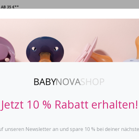
AB 35 €**
CHNULLER
STOPPi
BABYFLASCHEN
ZAHNEN
SPIE
Nasensauger
BABYNOVA
Jetzt 10 % Rabatt erhalten!
befreit sanft die klein
mit 2 Aufsätzen, für g
einfache Handhabung
leicht zu reinigen
uf unseren Newsletter an und spare 10 % bei deiner nächste
Made in Germany