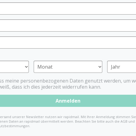
BPA frei*
Nasensauger
Ihr kleiner Schatz ist in f
Ihrem Baby den Alltag so a
praktische Helfer. Einer d
Babys atmen in den ersten
ihre Nase noch nicht selbs
ansammeln.
Der Nasensauger mit Pumpe
ass meine personenbezogenen Daten genutzt werden, um we
weiß, dass ich dies jederzeit widerrufen kann.
Nasensekret schonend absa
der Nase entfernt werden.
Anmelden
Nasensauger Ba
ersand unserer Newsletter nutzen wir rapidmail. Mit Ihrer Anmeldung stimmen Sie 
nen Daten an rapidmail übermittelt werden. Beachten Sie bitte auch die AGB und
Die Anwendung des Nasensa
utzbestimmungen.
Ihr Baby. Nichtsdestotrotz