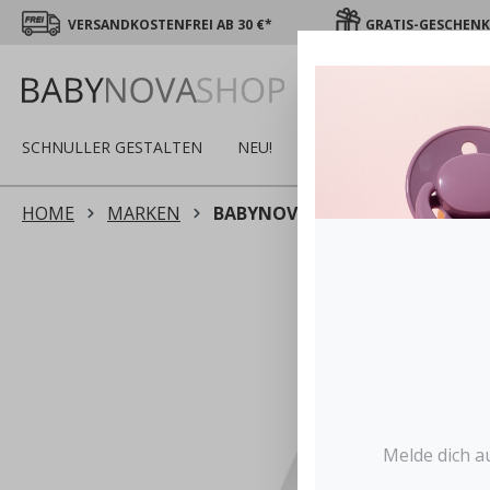
VERSANDKOSTENFREI AB 30 €*
GRATIS-GESCHENK 
SCHNULLER GESTALTEN
NEU!
SALE
WINTER
S
HOME
MARKEN
BABYNOVA
Melde dich a