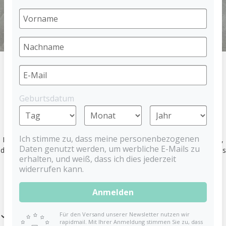
HOME
SPIELZEUG
BADESPIELZEUG
Geburtsdatum
PRODUKTE
Ich stimme zu, dass meine personenbezogenen
Entdecke eine Auswahl an Badespielzeug für Babys und Kleinkinder,
Daten genutzt werden, um werbliche E-Mails zu
die das Bad zu einem ganz besonderen Erlebnis machen. So wird aus
erhalten, und weiß, dass ich dies jederzeit
jedem Kind eine Wasserratte!
widerrufen kann.
Anmelden
Für den Versand unserer Newsletter nutzen wir
Filter
rapidmail. Mit Ihrer Anmeldung stimmen Sie zu, dass