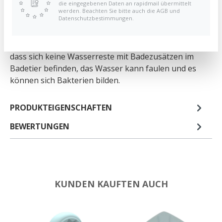
die eingegebenen Daten an rapidmail übermittelt
werden. Beachten Sie bitte auch die AGB und
Datenschutzbestimmungen.
Achtung! Zur Sicherheit und Gesundheit des Kindes.
Nur unter Aufsicht von Erwachsenen verwenden.
Nach dem Gebrauch sollte darauf geachtet werden,
dass sich keine Wasserreste mit Badezusätzen im
Badetier befinden, das Wasser kann faulen und es
können sich Bakterien bilden.
PRODUKTEIGENSCHAFTEN
BEWERTUNGEN
KUNDEN KAUFTEN AUCH