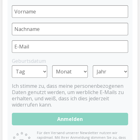
Lustige Badetiere
BABYNOVA
6,99 €
Geburtsdatum
Preise inkl. MwSt. zzgl. Versandkosten
Ich stimme zu, dass meine personenbezogenen
Lustige Badetiere
Daten genutzt werden, um werbliche E-Mails zu
erhalten, und weiß, dass ich dies jederzeit
Ab 6 Monaten geeignet. Für die Reinigung empfehlen
widerrufen kann.
wir ein feuchtes Tuch. Nicht dampfsterilisieren,
auskochen oder in den Geschirrspüler geben. Nicht
Anmelden
direktem Sonnenlicht oder Hitze aussetzen. Alle
verwendeten Materialien sind farbecht und
Für den Versand unserer Newsletter nutzen wir
unbedenklich.
rapidmail. Mit Ihrer Anmeldung stimmen Sie zu, dass