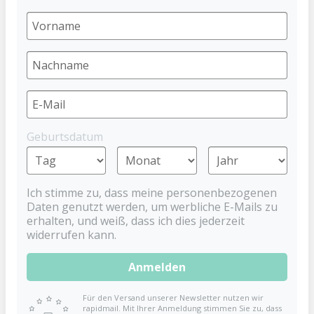
BABYNOVA
5,79 €
Preise inkl. MwSt. zzgl. Versandkosten
Obermaterial: Softvelour
Ab 3 Monaten
Geburtsdatum
Waschbar bei 30 °C
1 Stück
Baby-Nova Stabgreifling
Ich stimme zu, dass meine personenbezogenen
Daten genutzt werden, um werbliche E-Mails zu
Der Stabgreifling knistert und quietscht wenn man
erhalten, und weiß, dass ich dies jederzeit
ihn drückt und lädt so kleine Kinder zum Spielen ein.
widerrufen kann.
Die unterschiedlichen Formen, Farben und Materialien
regen die Sinne des Kindes an und fördert so die
Anmelden
Entwicklung.
Dieser Artikel entspricht der EN 71. *laut EU
Für den Versand unserer Newsletter nutzen wir
rapidmail. Mit Ihrer Anmeldung stimmen Sie zu, dass
Verordnung