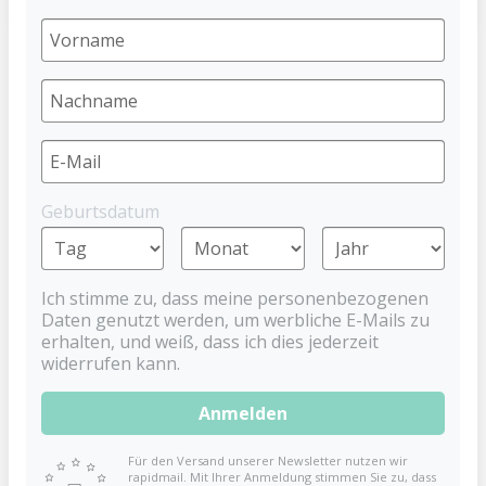
Baby-Nova Regenmacher
BABYNOVA
9,99 €
Geburtsdatum
Preise inkl. MwSt. zzgl. Versandkosten
Ich stimme zu, dass meine personenbezogenen
Babys erstes Instrument – Spielen &
Daten genutzt werden, um werbliche E-Mails zu
Lernen
erhalten, und weiß, dass ich dies jederzeit
widerrufen kann.
Entdecken Sie den Baby-Nova Regenmacher, das
perfekte Spielzeug für Ihr Kind ab 3 Monaten. Dieses
Anmelden
liebevoll gestaltete Instrument und Spielzeug aus
hochwertigem Buchenholz bringt sanfte Regenklänge
Für den Versand unserer Newsletter nutzen wir
rapidmail. Mit Ihrer Anmeldung stimmen Sie zu, dass