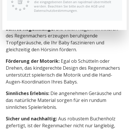
ins Kinderzimmer und weckt die Neugier Ihres kleinen
die eingegebenen Daten an rapidmail übermittelt
werden. Beachten Sie bitte auch die AGB und
Entdeckers.
Datenschutzbestimmungen.
Eigenschaften und Vorteile:
Sanfte Regenklänge:
Die vielen Kugeln im Inneren
des Regenmachers erzeugen beruhigende
Tropfgeräusche, die Ihr Baby faszinieren und
gleichzeitig den Hörsinn fördern.
Förderung der Motorik:
Egal ob Schütteln oder
Drehen, das kindgerechte Design des Regenmachers
unterstützt spielerisch die Motorik und die Hand-
Augen-Koordination Ihres Babys.
Sinnliches Erlebnis:
Die angenehmen Geräusche und
das natürliche Material sorgen für ein rundum
sinnliches Spielerlebnis.
Sicher und nachhaltig:
Aus robustem Buchenholz
gefertigt, ist der Regenmacher nicht nur langlebig,