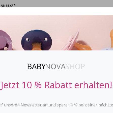
AB 35 €**
CHNULLER
STOPPi
BABYFLASCHEN
ZAHNEN
SPIE
Dentistar Schn
DENTISTAR
Jetzt 10 % Rabatt erhalten!
Der Schnullerhase
Schnullerhalter f
Unsere neuen Schnullertiere
uf unseren Newsletter an und spare 10 % bei deiner nächste
praktische Beruhigungshilf
kuscheligen Design bietet 