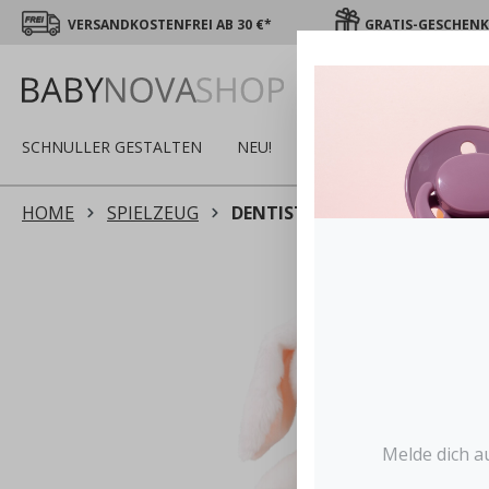
VERSANDKOSTENFREI AB 30 €*
GRATIS-GESCHENK 
SCHNULLER GESTALTEN
NEU!
SALE
WINTER
S
HOME
SPIELZEUG
DENTISTAR SPIELZEUG
Melde dich a