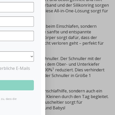
en. Das flexible Schnullerband und der Silikonring sorgen
mmer in Reichweite ist. Diese All-in-One-Lösung sorgt für
tere Einschlafroutine.
tzt dein Baby nicht nur beim Einschlafen, sondern
ende Umgebung, die eine sanfte und entspannte
er leichte, beschwerte Körper sorgt dafür, dass der
nem Platz bleibt und nicht verloren geht – perfekt für
der enthaltene Dental-Schnuller.
Der Schnuller mit der
 schlängelt sich zwischen dem Ober- und Unterkiefer
rbliche E-Mails
1
n Kiefer wird um bis zu 90%
reduziert. Dies verhindert
2
lungen
. Beim Hasen ist der Schnuller in Größe 1
 nur eine beruhigende Einschlafhilfe, sondern auch ein
ln und Spielen, der die Kleinen durch den Tag begleitet.
zu, dass die
er griffbereit und das Kuscheltier sorgt für
-One-Lösung für Eltern und Babys!