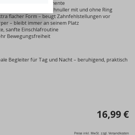
 Design für Wohlfühlmomente
 mit Silikonring – für Schnuller mit und ohne Ring
xtra flacher Form – beugt Zahnfehlstellungen vor
per – bleibt immer an seinem Platz
e, sanfte Einschlafroutine
ehr Bewegungsfreiheit
deale Begleiter für Tag und Nacht – beruhigend, praktisch
16,99 €
Preise inkl. MwSt. zzgl. Versandkosten