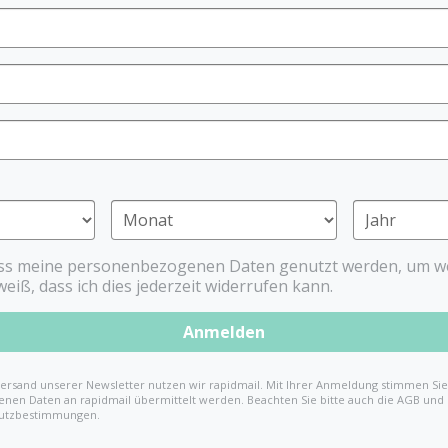
Babys, leichter einzuschlaf
dafür, dass der Schnuller i
eine entspanntere und sanf
Der Schnullerhase unterstü
schafft auch eine beruhig
Einschlafroutine fördert. D
Schnullerhase immer an sei
zuhause und unterwegs.
Ein weiteres Highlight ist 
extra flachen Dental-Stufe
ass meine personenbezogenen Daten genutzt werden, um we
hindurch. Der Druck auf de
weiß, dass ich dies jederzeit widerrufen kann.
nachweislich Zahnfehlstel
enthalten.
Anmelden
Das Schnullertier ist nicht
treuer Begleiter zum Kusche
ersand unserer Newsletter nutzen wir rapidmail. Mit Ihrer Anmeldung stimmen Sie 
So bleibt der Schnuller imm
nen Daten an rapidmail übermittelt werden. Beachten Sie bitte auch die AGB und
utzbestimmungen.
Geborgenheit – eine All-in