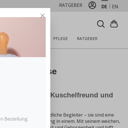
RATGEBER
DE
EN
LZEUG
ERNÄHRUNG
PFLEGE
RATGEBER
ullertier Hase
 – der perfekte Kuschelfreund und
ür dein Baby!
 sind mehr als nur niedliche Begleiter – sie sind eine
n Bestellung.
e und Schnullerhalterung in einem. Mit seinem weichen,
das Schnullertier Komfort und Geborgenheit und hilft