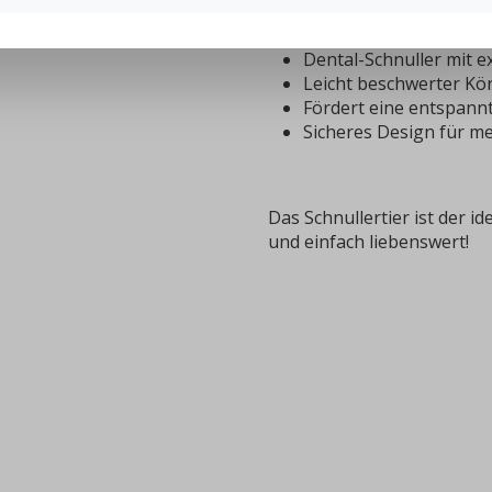
Weiches, kuscheliges
Flexibles Schnullerband
Dental-Schnuller mit e
Leicht beschwerter Kör
Fördert eine entspannt
Sicheres Design für m
Das Schnullertier ist der i
und einfach liebenswert!