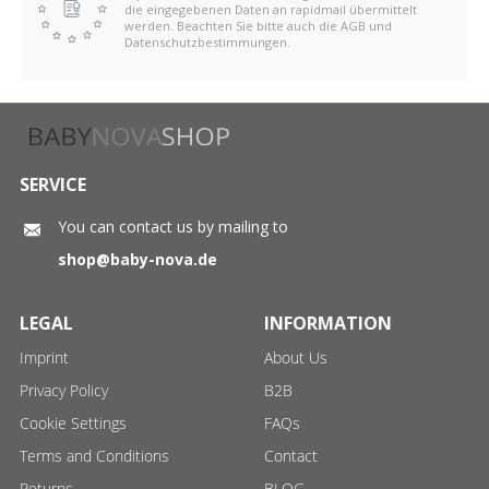
die eingegebenen Daten an rapidmail übermittelt
werden. Beachten Sie bitte auch die AGB und
Datenschutzbestimmungen.
SERVICE
You can contact us by mailing to
shop@baby-nova.de
LEGAL
INFORMATION
Imprint
About Us
Privacy Policy
B2B
Cookie Settings
FAQs
Terms and Conditions
Contact
Returns
BLOG