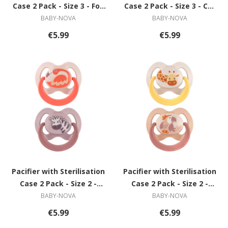
Case 2 Pack - Size 3 - Fox
Case 2 Pack - Size 3 - Cat
& Sheep
& Dog
BABY-NOVA
BABY-NOVA
€5.99
€5.99
Pacifier with Sterilisation
Pacifier with Sterilisation
Case 2 Pack - Size 2 -
Case 2 Pack - Size 2 -
Flamingo & Zebra
Giraffe & Parrot
BABY-NOVA
BABY-NOVA
€5.99
€5.99