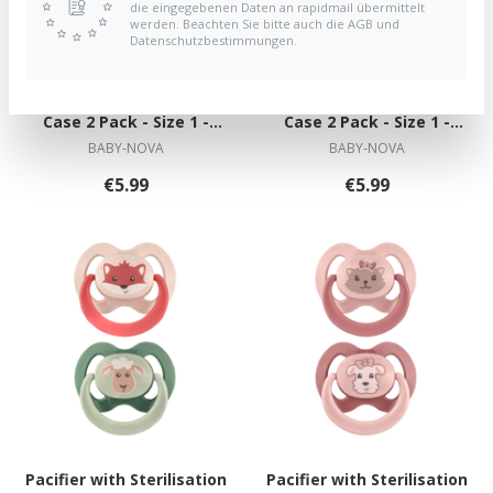
die eingegebenen Daten an rapidmail übermittelt
werden. Beachten Sie bitte auch die AGB und
Datenschutzbestimmungen.
Pacifier with Sterilisation
Pacifier with Sterilisation
Case 2 Pack - Size 1 -
Case 2 Pack - Size 1 -
Bears
Elephants
BABY-NOVA
BABY-NOVA
€5.99
€5.99
Pacifier with Sterilisation
Pacifier with Sterilisation