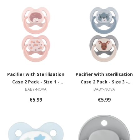
Pacifier with Sterilisation
Pacifier with Sterilisation
Case 2 Pack - Size 1 -
Case 2 Pack - Size 3 -
Bunnies
Bear & Deer
BABY-NOVA
BABY-NOVA
€5.99
€5.99