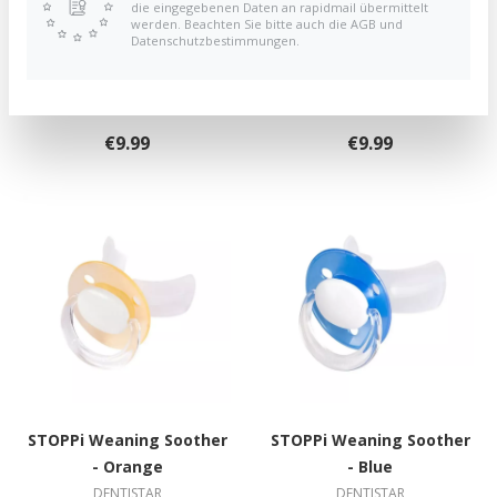
die eingegebenen Daten an rapidmail übermittelt
werden. Beachten Sie bitte auch die AGB und
Datenschutzbestimmungen.
STOPPi Weaning Soother
STOPPi Weaning Soother
- Purple
- Mint
DENTISTAR
DENTISTAR
€9.99
€9.99
STOPPi Weaning Soother
STOPPi Weaning Soother
- Orange
- Blue
DENTISTAR
DENTISTAR