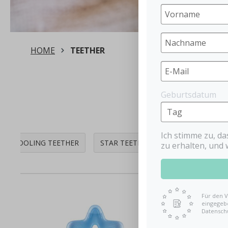
HOME
TEETHER
Geburtsdatum
Ich stimme zu, d
COOLING TEETHER
STAR TEETHER
WOOD TEETHE
zu erhalten, und 
Für den V
eingegebe
Datensch