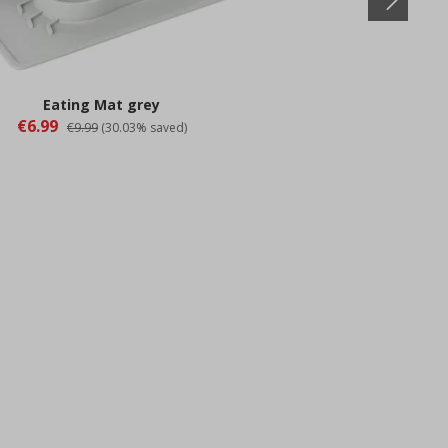
Eating Mat grey
€6.99
€9.99
(30.03% saved)