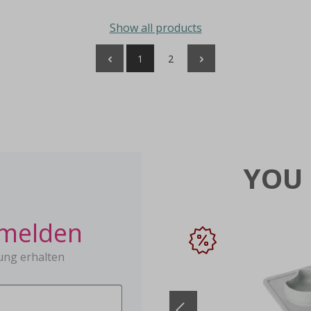
Show all products
1
2
YOU 
nmelden
ung erhalten