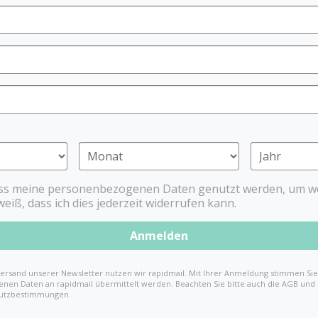
PRODUCTS
ass meine personenbezogenen Daten genutzt werden, um we
RS
MOTORIC TEETHER
weiß, dass ich dies jederzeit widerrufen kann.
Anmelden
ersand unserer Newsletter nutzen wir rapidmail. Mit Ihrer Anmeldung stimmen Sie 
nen Daten an rapidmail übermittelt werden. Beachten Sie bitte auch die AGB und
utzbestimmungen.