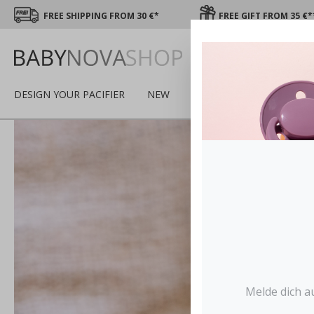
FREE SHIPPING FROM 30 €*
FREE GIFT FROM 35 €*
DESIGN YOUR PACIFIER
NEW
SALE
WINTER
PAC
Melde dich a