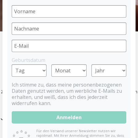
HOME
MARKEN
BABYNOVA
Geburtsdatum
BABYNOVA PRODUKTE
Ich stimme zu, dass meine personenbezogenen
Zeitlos und hochwertig, das sind die Produkte von babynova. Ob
Daten genutzt werden, um werbliche E-Mails zu
Zahnungshilfe oder Badespielzeug, babynova begleitet dich und dein
erhalten, und weiß, dass ich dies jederzeit
Kind durch den Alltag.
widerrufen kann.
Anmelden
Filter
Für den Versand unserer Newsletter nutzen wir
rapidmail. Mit Ihrer Anmeldung stimmen Sie zu, dass