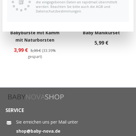
die eingegebenen Daten an rapidmail übermittelt
werden. Beachten Sie bitte auch die AGB und
Datenschutzbestimmungen.
Babybürste mit Kamm
Baby Manikürset
mit Naturborsten
5,99 €
3,99 €
5,99 €
(33.39%
gespart)
SERVICE
Sie erreichen uns per Mail unter
shop@baby-nova.de