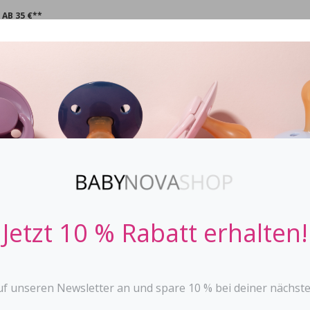
AB 35 €**
CHNULLER
STOPPi
BABYFLASCHEN
ZAHNEN
SPIE
ATEX CHERRY
Kirschschnulle
BABYNOVA
Jetzt 10 % Rabatt erhalten!
Saugteil in runder Na
Größe Uni für Babys 
Material: Latex
uf unseren Newsletter an und spare 10 % bei deiner nächste
Der Schnuller mit rund ge