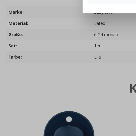
Marke:
babynova
Material:
Latex
Größe:
6-24 monate
Set:
1er
Farbe:
Lila