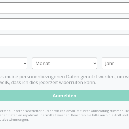
gibt Ihrem Kind dadurch ei
EN 1400. Made in Germany. 
* laut EU Verordnung
ass meine personenbezogenen Daten genutzt werden, um we
weiß, dass ich dies jederzeit widerrufen kann.
Anmelden
ersand unserer Newsletter nutzen wir rapidmail. Mit Ihrer Anmeldung stimmen Sie 
nen Daten an rapidmail übermittelt werden. Beachten Sie bitte auch die AGB und
utzbestimmungen.