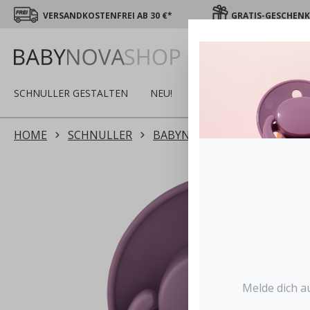
VERSANDKOSTENFREI AB 30 €*
GRATIS-GESCHENK 
SCHNULLER GESTALTEN
NEU!
SALE
WINTER
S
HOME
SCHNULLER
BABYNOVA SCHNULLER
L
Melde dich a