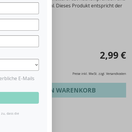
n natürliches Sauggefühl. Dieses Produkt entspricht der
BPA frei*.
2,99 €
Preise inkl. MwSt. zzgl. Versandkosten
rbliche E-Mails
IN DEN WARENKORB
zu, dass die