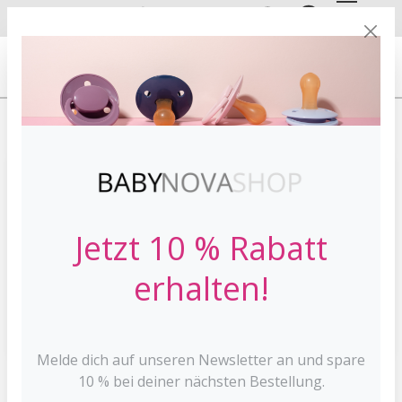
DE
EN
VERSANDKOSTE
NFREI AB 30 €*
HOME
BABYFLASCHEN
STANDARDFLASCHEN
Jetzt 10 % Rabatt
erhalten!
Melde dich auf unseren Newsletter an und spare
10 % bei deiner nächsten Bestellung.
240 ml Standard Babyflasche tailliert -