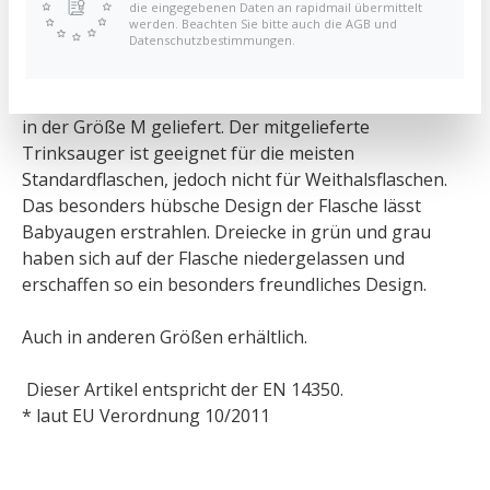
die eingegebenen Daten an rapidmail übermittelt
Form liegt die Flasche besonders gut in der Hand. Die
werden. Beachten Sie bitte auch die AGB und
Datenschutzbestimmungen.
mitgelieferte Kappe verschließt den Trinksauger
dadurch ist die Flasche auslaufsicher.
Die Babyflasche wird mit einem runden Silikonsauger
in der Größe M geliefert. Der mitgelieferte
Trinksauger ist geeignet für die meisten
Standardflaschen, jedoch nicht für Weithalsflaschen.
Das besonders hübsche Design der Flasche lässt
Babyaugen erstrahlen. Dreiecke in grün und grau
haben sich auf der Flasche niedergelassen und
erschaffen so ein besonders freundliches Design.
Auch in anderen Größen erhältlich.
Dieser Artikel entspricht der EN 14350.
* laut EU Verordnung 10/2011