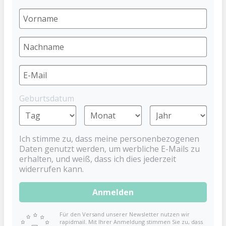
Dreiecke
BABYNOVA
4,99 €
Preise inkl. MwSt. zzgl. Versandkosten
Standardflasche, tailliert
mit Silikonflaschensauger in runder Naturform,
Geburtsdatum
Lochgröße M
Füllmenge: 240 ml
Material: Kunststoff
Ich stimme zu, dass meine personenbezogenen
Made in EU
Daten genutzt werden, um werbliche E-Mails zu
BPA frei*
erhalten, und weiß, dass ich dies jederzeit
widerrufen kann.
Babyflasche Dreiecke grün 240 ml
Anmelden
Eine leichte und robuste Babyflasche mit einem
Für den Versand unserer Newsletter nutzen wir
rapidmail. Mit Ihrer Anmeldung stimmen Sie zu, dass
Fassungsvermögen von 240ml. Durch die taillierte