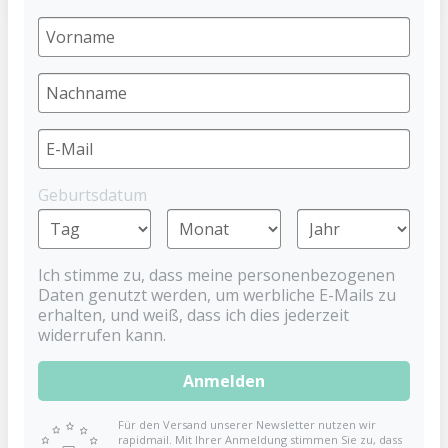
Anti-Kolik Babyflasche 300 ml in Rosa
DENTISTAR
7,99 €
Geburtsdatum
Preise inkl. MwSt. zzgl. Versandkosten
Ich stimme zu, dass meine personenbezogenen
Weithalsflasche
Daten genutzt werden, um werbliche E-Mails zu
mit Silikonflaschensauger in natürlicher Form
erhalten, und weiß, dass ich dies jederzeit
92% Sauger-Akzeptanz
widerrufen kann.
Füllmenge: 300 ml
Material: Kunststoff
Anmelden
Made in Germany
BPA frei*
Für den Versand unserer Newsletter nutzen wir
rapidmail. Mit Ihrer Anmeldung stimmen Sie zu, dass