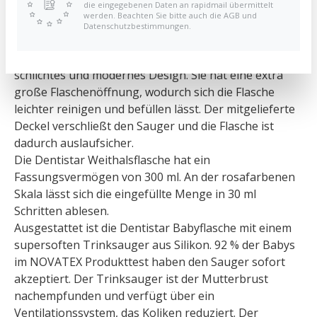
die eingegebenen Daten an rapidmail übermittelt
werden. Beachten Sie bitte auch die AGB und
Datenschutzbestimmungen.
Dentistar Babyflasche in Rosa
Die neue Dentistar Babyflasche überzeugt durch ihr
schlichtes und modernes Design. Sie hat eine extra
große Flaschenöffnung, wodurch sich die Flasche
leichter reinigen und befüllen lässt. Der mitgelieferte
Deckel verschließt den Sauger und die Flasche ist
dadurch auslaufsicher.
Die Dentistar Weithalsflasche hat ein
Fassungsvermögen von 300 ml. An der rosafarbenen
Skala lässt sich die eingefüllte Menge in 30 ml
Schritten ablesen.
Ausgestattet ist die Dentistar Babyflasche mit einem
supersoften Trinksauger aus Silikon. 92 % der Babys
im NOVATEX Produkttest haben den Sauger sofort
akzeptiert. Der Trinksauger ist der Mutterbrust
nachempfunden und verfügt über ein
Ventilationssystem, das Koliken reduziert. Der