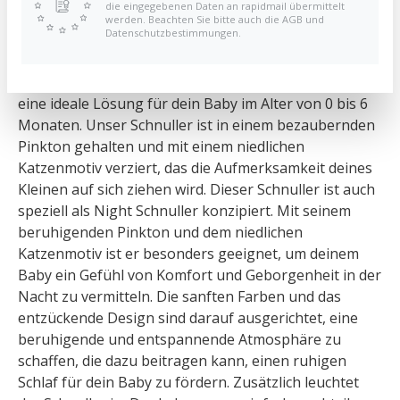
die eingegebenen Daten an rapidmail übermittelt
werden. Beachten Sie bitte auch die AGB und
Mundplatte - Schnuller Katze
Datenschutzbestimmungen.
Der Dentistar Flat Shield Schnuller in Größe 1 bietet
eine ideale Lösung für dein Baby im Alter von 0 bis 6
Monaten. Unser Schnuller ist in einem bezaubernden
Pinkton gehalten und mit einem niedlichen
Katzenmotiv verziert, das die Aufmerksamkeit deines
Kleinen auf sich ziehen wird. Dieser Schnuller ist auch
speziell als Night Schnuller konzipiert. Mit seinem
beruhigenden Pinkton und dem niedlichen
Katzenmotiv ist er besonders geeignet, um deinem
Baby ein Gefühl von Komfort und Geborgenheit in der
Nacht zu vermitteln. Die sanften Farben und das
entzückende Design sind darauf ausgerichtet, eine
beruhigende und entspannende Atmosphäre zu
schaffen, die dazu beitragen kann, einen ruhigen
Schlaf für dein Baby zu fördern. Zusätzlich leuchtet