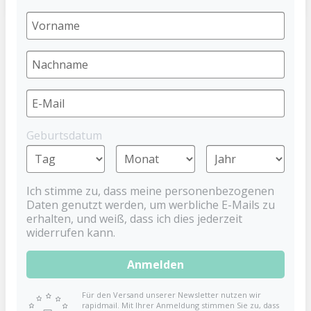
Flat Shield Night Schnuller Katze Gr. 1
DENTISTAR
3,99 €
Geburtsdatum
Preise inkl. MwSt. zzgl. Versandkosten
Ich stimme zu, dass meine personenbezogenen
Extra flache Mundplatte
Daten genutzt werden, um werbliche E-Mails zu
Verhindert Abdrücke
erhalten, und weiß, dass ich dies jederzeit
Verhindert nachweislich Zahnfehlstellungen
widerrufen kann.
Aus BPA freien* Materialien
Leuchtet im Dunkeln
Anmelden
Für den Versand unserer Newsletter nutzen wir
Leuchtschnuller mit extra flacher
rapidmail. Mit Ihrer Anmeldung stimmen Sie zu, dass