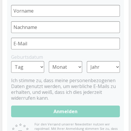
Schnuller NIGHT Stern
DENTISTAR
2,79 €
%
3,99 €
(30.08% gespart)
Preise inkl. MwSt. zzgl. Versandkosten
Material
Silikon
Geburtsdatum
Größe
Ich stimme zu, dass meine personenbezogenen
Größe 2 (6-14 Monate)
Daten genutzt werden, um werbliche E-Mails zu
erhalten, und weiß, dass ich dies jederzeit
widerrufen kann.
Set
Anmelden
1er
Für den Versand unserer Newsletter nutzen wir
rapidmail. Mit Ihrer Anmeldung stimmen Sie zu, dass