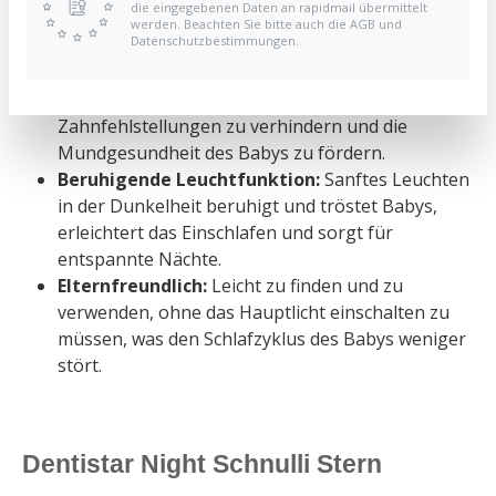
die eingegebenen Daten an rapidmail übermittelt
Sternenmotiv:
Dentistar Night Schnulli in
werden. Beachten Sie bitte auch die AGB und
Datenschutzbestimmungen.
strahlendem Gelb mit entzückendem
Sternenmotiv.
Zahngesundheit:
Speziell entwickelt, um
Zahnfehlstellungen zu verhindern und die
Mundgesundheit des Babys zu fördern.
Beruhigende Leuchtfunktion:
Sanftes Leuchten
in der Dunkelheit beruhigt und tröstet Babys,
erleichtert das Einschlafen und sorgt für
entspannte Nächte.
Elternfreundlich:
Leicht zu finden und zu
verwenden, ohne das Hauptlicht einschalten zu
müssen, was den Schlafzyklus des Babys weniger
stört.
Dentistar Night Schnulli Stern