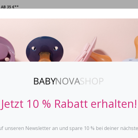
AB 35 €**
CHNULLER
STOPPi
BABYFLASCHEN
ZAHNEN
SPIE
Beißstern Gel
DENTISTAR
Jetzt 10 % Rabatt erhalten!
weiches und flexibles M
massiert sanft das ger
lindert Schmerzen be
die Zacken reichen bi
uf unseren Newsletter an und spare 10 % bei deiner nächste
mit fünf verschiedene