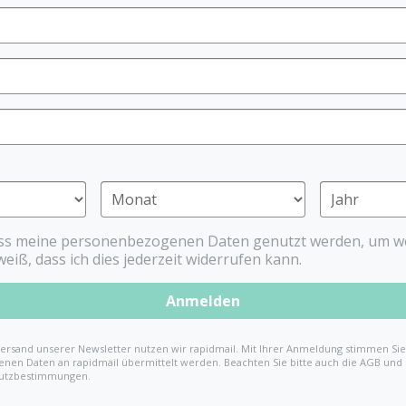
mit kleinem Griff – ein
für Babys ab 3 Monat
BPA freies* Material
Der Dentistar Beiß-Stern m
während des Durchbruchs d
die fünf verschiedenen Ob
Kauen. Die Beiß-Sterne sin
Babys ab 3 Monate.
Dieses Produkt entspricht 
* EU Verordnung
ass meine personenbezogenen Daten genutzt werden, um we
weiß, dass ich dies jederzeit widerrufen kann.
Anmelden
ersand unserer Newsletter nutzen wir rapidmail. Mit Ihrer Anmeldung stimmen Sie 
nen Daten an rapidmail übermittelt werden. Beachten Sie bitte auch die AGB und
utzbestimmungen.