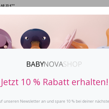
AB 35 €**
CHNULLER
STOPPi
BABYFLASCHEN
ZAHNEN
SPIE
Schnuller Dac
DENTISTAR
Jetzt 10 % Rabatt erhalten!
der einzige Schnuller m
verhindert nachweisli
von führenden Kiefer
Material: Silikon, BPA f
uf unseren Newsletter an und spare 10 % bei deiner nächste