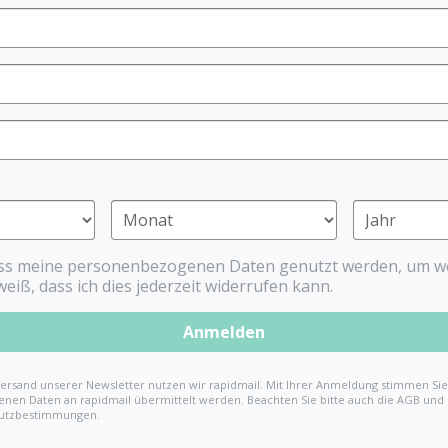
Der Dentistar-Schnuller w
der weltweit erste zahnfre
Kieferorthopädie Prof. Dr. 
entwickelt. Das Geheimnis i
Die Dental-Stufe schlängel
Kiefer und Zähne wird um b
Zahnfehlstellungen.
Außerdem sorgt die Löffelf
natürlichen Freiraum nach 
Lispeln) vermieden werden. 
Aktion Zahnfreundlich aus
ass meine personenbezogenen Daten genutzt werden, um we
zudem durch Prof. Dr. Zimm
weiß, dass ich dies jederzeit widerrufen kann.
mehrjährigen Langzeitstudi
Produkt entspricht der EN 
Anmelden
* laut EU Verordnung
ersand unserer Newsletter nutzen wir rapidmail. Mit Ihrer Anmeldung stimmen Sie 
nen Daten an rapidmail übermittelt werden. Beachten Sie bitte auch die AGB und
utzbestimmungen.