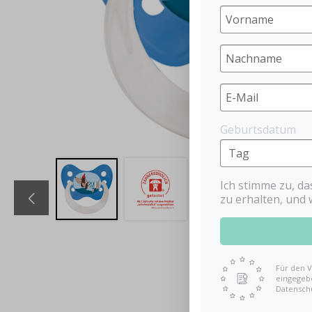
Geburtsdatum
Ich stimme zu, d
zu erhalten, und 
Für den V
eingegebe
Datensch