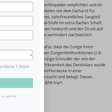
ird von führenden Kieferorthopäden empfohlen und ist
undliche Schnuller. Zusammen mit dem Facharzt für
Hinz wurde ein innovatives, zahnfreundliches Saugteil
st die einzigartige Dental-Stufe im extra flachen Schaft.
t sich zwischen den Zähnen hindurch und der Druck auf
is zu 90% reduziert. Dies verhindert nachweislich
orm der Saugerspitze dafür, dass die Zunge ihren
vorn behält. Somit können Zungenfehlfunktionen (z.B.
Der Dentistar ist der einzige Schnuller der von der
gezeichnet wurde. Die Wirksamkeit des Dentistars wurde
rbliche E-Mails
er der Universität Witten/Herdecke in einer
e wissenschaftlich untersucht und belegt. Dieses
1400. Made in Germany. BPA frei*.
zu, dass die