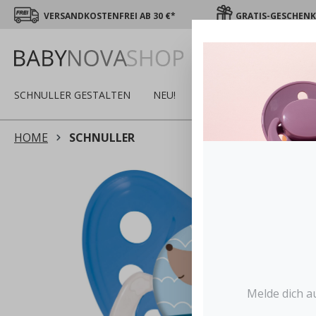
VERSANDKOSTENFREI AB 30 €*
GRATIS-GESCHENK 
SCHNULLER GESTALTEN
NEU!
SALE
WINTER
S
HOME
SCHNULLER
Melde dich a