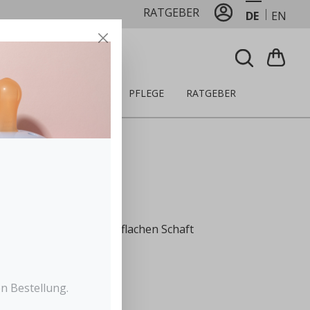
RATGEBER
DE
EN
LZEUG
ERNÄHRUNG
PFLEGE
RATGEBER
kel
it Dentalstufe im extra flachen Schaft
ch Zahnfehlstellungen
orthopäden empfohlen
rei*
n Bestellung.